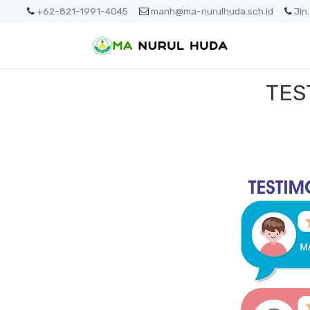
+62-821-1991-4045
manh@ma-nurulhuda.sch.id
Jln
TES