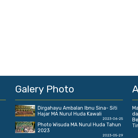
Galery Photo
A
Dirgahayu Ambalan Ibnu Sina- Siti
Ma
Hajar MA Nurul Huda Kawali
da
2023-06-25
Be
Photo Wisuda MA Nurul Huda Tahun
Ti
2023
2023-05-29