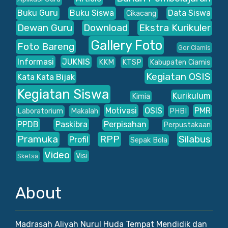
Buku Guru
Buku Siswa
Data Siswa
Cikacang
Dewan Guru
Download
Ekstra Kurikuler
Gallery Foto
Foto Bareng
Gor Ciamis
Informasi
JUKNIS
KKM
KTSP
Kabupaten Ciamis
Kegiatan OSIS
Kata Kata Bijak
Kegiatan Siswa
Kurikulum
Kimia
Motivasi
OSIS
PMR
Laboratorium
Makalah
PHBI
PPDB
Paskibra
Perpisahan
Perpustakaan
Pramuka
RPP
Silabus
Profil
Sepak Bola
Video
Visi
Sketsa
About
Madrasah Aliyah Nurul Huda Tempat Mendidik dan