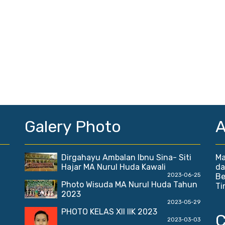
Galery Photo
A
Dirgahayu Ambalan Ibnu Sina- Siti
Ma
Hajar MA Nurul Huda Kawali
da
2023-06-25
Be
Photo Wisuda MA Nurul Huda Tahun
Ti
2023
2023-05-29
PHOTO KELAS XII IIK 2023
2023-03-03