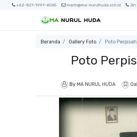
+62-821-1991-4045
manh@ma-nurulhuda.sch.id
Jln
Beranda
Gallery Foto
Poto Perpisah
Poto Perpi
By
MA NURUL HUDA
Ga