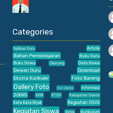
Categories
Article
Aplikasi Guru
Bahan Pembelajaran
Buku Guru
Buku Siswa
Data Siswa
Cikacang
Dewan Guru
Download
Ekstra Kurikuler
Foto Bareng
Gallery Foto
Informasi
Gor Ciamis
JUKNIS
KKM
KTSP
Kabupaten Ciamis
Kegiatan OSIS
Kata Kata Bijak
Kegiatan Siswa
Kurikulum
Kimia