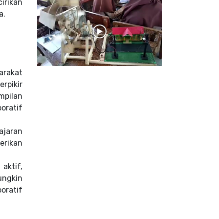
irikan
a.
arakat
erpikir
ampilan
oratif
ajaran
erikan
aktif,
ungkin
oratif