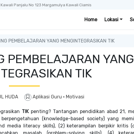
. Kawali Panjalu No 123 Margamulya Kawali Ciamis
Home
Lokasi
S
ING PEMBELAJARAN YANG MENGINTEGRASIKAN TIK
G PEMBELAJARAN YANG
TEGRASIKAN TIK
UL HUDA
Aplikasi Guru
·
Motivasi
egrasikan
TIK
penting? Tantangan pendidikan abad 21, m
erpengetahuan (knowledge-based society) yang memili
edia literacy skills), (2) keterampilan berpikir kritis (c
ecahkan masalah (problem-solving skills), (4) ketera