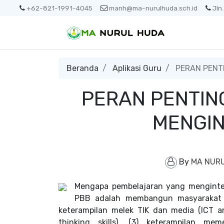
+62-821-1991-4045
manh@ma-nurulhuda.sch.id
Jln
Beranda
Aplikasi Guru
PERAN PENT
PERAN PENTIN
MENGIN
By
MA NUR
Mengapa pembelajaran yang mengint
PBB adalah membangun masyarakat b
keterampilan melek TIK dan media (ICT and m
thinking skills), (3) keterampilan mem