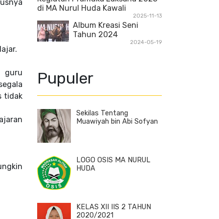
rusnya
di MA Nurul Huda Kawali
2025-11-13
Album Kreasi Seni
Tahun 2024
2024-05-19
ajar.
h guru
Pupuler
segala
 tidak
Sekilas Tentang
lajaran
Muawiyah bin Abi Sofyan
LOGO OSIS MA NURUL
ungkin
HUDA
KELAS XII IIS 2 TAHUN
2020/2021