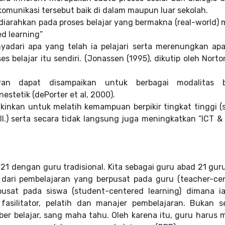
omunikasi tersebut baik di dalam maupun luar sekolah.
diarahkan pada proses belajar yang bermakna (real-world) m
d learning”
yadari apa yang telah ia pelajari serta merenungkan ap
es belajar itu sendiri. (Jonassen (1995), dikutip oleh Norto
ran dapat disampaikan untuk berbagai modalitas b
nestetik (dePorter et al, 2000).
gkinkan untuk melatih kemampuan berpikir tingkat tinggi (s
ll.) serta secara tidak langsung juga meningkatkan ”ICT &
 21 dengan guru tradisional. Kita sebagai guru abad 21 gur
dari pembelajaran yang berpusat pada guru (teacher-ce
usat pada siswa (student-centered learning) dimana ia
fasilitator, pelatih dan manajer pembelajaran. Bukan s
er belajar, sang maha tahu. Oleh karena itu, guru harus