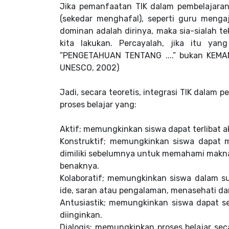
Jika pemanfaatan TIK dalam pembelajara
(sekedar menghafal), seperti guru meng
dominan adalah dirinya, maka sia-sialah te
kita lakukan. Percayalah, jika itu yan
”PENGETAHUAN TENTANG ....” bukan KEMAMPU
UNESCO, 2002)
Jadi, secara teoretis, integrasi TIK dala
proses belajar yang:
Aktif; memungkinkan siswa dapat terlibat a
Konstruktif; memungkinkan siswa dapat 
dimiliki sebelumnya untuk memahami makna
benaknya.
Kolaboratif; memungkinkan siswa dalam su
ide, saran atau pengalaman, menasehati 
Antusiastik; memungkinkan siswa dapat s
diinginkan.
Dialogis; memungkinkan proses belajar sec