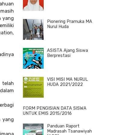
tahuan
 masih
n yang
Pionering Pramuka MA
miliki
Nurul Huda
ation,
ASISTA Ajang Siswa
adinya
Berprestasi
.
VISI MISI MA NURUL
 telah
HUDA 2021/2022
 dalam
erbagi
FORM PENGISIAN DATA SISWA
UNTUK EMIS 2015/2016
n yang
Panduan Raport
Madrasah Tsanawiyah
dimana