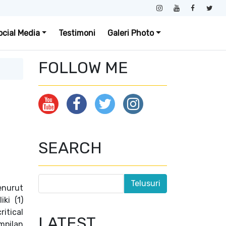
ocial Media
Testimoni
Galeri Photo
FOLLOW ME
SEARCH
enurut
ki (1)
ritical
LATEST
mpilan