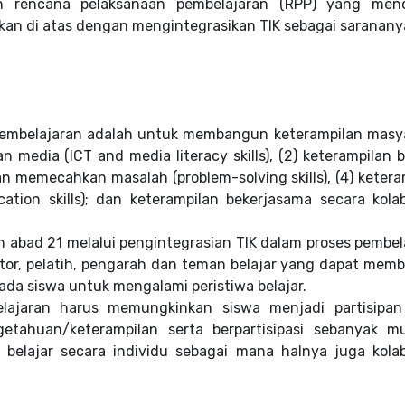
 rencana pelaksanaan pembelajaran (RPP) yang menc
skan di atas dengan mengintegrasikan TIK sebagai saranany
 pembelajaran adalah untuk membangun keterampilan masy
n media (ICT and media literacy skills), (2) keterampilan b
mpilan memecahkan masalah (problem-solving skills), (4) keter
ation skills); dan keterampilan bekerjasama secara kolab
abad 21 melalui pengintegrasian TIK dalam proses pembel
entor, pelatih, pengarah dan teman belajar yang dapat memb
ada siswa untuk mengalami peristiwa belajar.
lajaran harus memungkinkan siswa menjadi partisipan 
getahuan/keterampilan serta berpartisipasi sebanyak m
 belajar secara individu sebagai mana halnya juga kolab