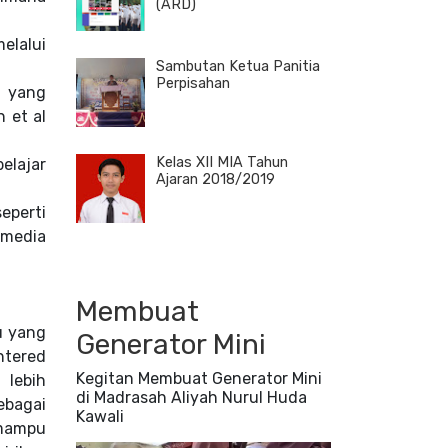
(ARD)
elalui
Sambutan Ketua Panitia
Perpisahan
a yang
n et al
Kelas XII MIA Tahun
elajar
Ajaran 2018/2019
eperti
 media
Membuat
u yang
Generator Mini
ntered
Kegitan Membuat Generator Mini
 lebih
di Madrasah Aliyah Nurul Huda
ebagai
Kawali
 mampu