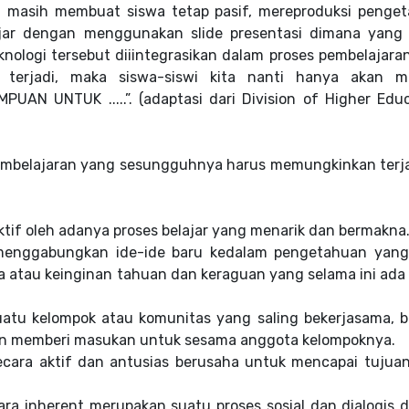
n masih membuat siswa tetap pasif, mereproduksi penge
ajar dengan menggunakan slide presentasi dimana yang
knologi tersebut diiintegrasikan dalam proses pembelajara
g terjadi, maka siswa-siswi kita nanti hanya akan me
AN UNTUK .....”. (adaptasi dari Division of Higher Educ
m pembelajaran yang sesungguhnya harus memungkinkan terj
ktif oleh adanya proses belajar yang menarik dan bermakna
menggabungkan ide-ide baru kedalam pengetahuan yang
 atau keinginan tahuan dan keraguan yang selama ini ada
atu kelompok atau komunitas yang saling bekerjasama, b
dan memberi masukan untuk sesama anggota kelompoknya.
ecara aktif dan antusias berusaha untuk mencapai tujua
ara inherent merupakan suatu proses sosial dan dialogis 