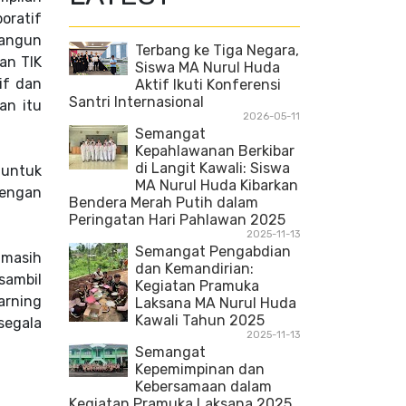
oratif
bangun
Terbang ke Tiga Negara,
an TIK
Siswa MA Nurul Huda
if dan
Aktif Ikuti Konferensi
Santri Internasional
an itu
2026-05-11
Semangat
Kepahlawanan Berkibar
di Langit Kawali: Siswa
 untuk
MA Nurul Huda Kibarkan
dengan
Bendera Merah Putih dalam
Peringatan Hari Pahlawan 2025
2025-11-13
Semangat Pengabdian
 masih
dan Kemandirian:
sambil
Kegiatan Pramuka
arning
Laksana MA Nurul Huda
Kawali Tahun 2025
segala
2025-11-13
Semangat
Kepemimpinan dan
Kebersamaan dalam
Kegiatan Pramuka Laksana 2025