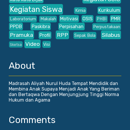
Kegiatan Siswa
Kurikulum
Kimia
Motivasi
OSIS
PMR
Laboratorium
Makalah
PHBI
PPDB
Paskibra
Perpisahan
Perpustakaan
Pramuka
RPP
Silabus
Profil
Sepak Bola
Video
Visi
Sketsa
About
Madrasah Aliyah Nurul Huda Tempat Mendidik dan
Membina Anak Supaya Menjadi Anak Yang Beriman
dan Bertaqwa Dengan Menjungjung Tinggi Norma
Hukum dan Agama
Comments