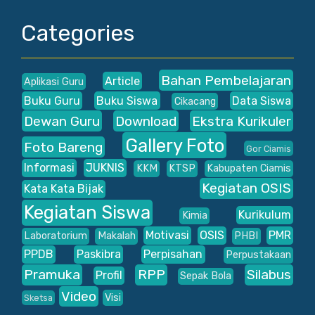
Categories
Bahan Pembelajaran
Article
Aplikasi Guru
Buku Guru
Buku Siswa
Data Siswa
Cikacang
Dewan Guru
Download
Ekstra Kurikuler
Gallery Foto
Foto Bareng
Gor Ciamis
Informasi
JUKNIS
KKM
KTSP
Kabupaten Ciamis
Kegiatan OSIS
Kata Kata Bijak
Kegiatan Siswa
Kurikulum
Kimia
Motivasi
OSIS
PMR
Laboratorium
Makalah
PHBI
PPDB
Paskibra
Perpisahan
Perpustakaan
Pramuka
RPP
Silabus
Profil
Sepak Bola
Video
Visi
Sketsa