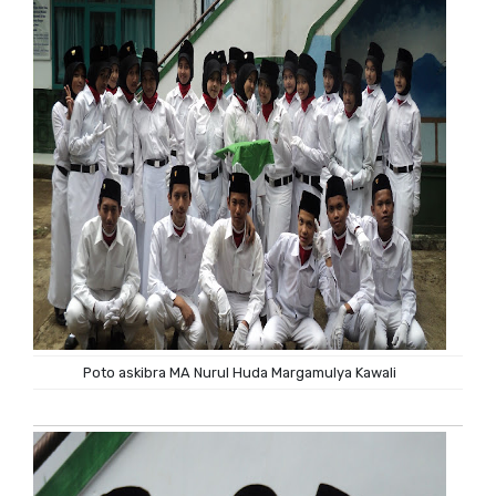
Poto askibra MA Nurul Huda Margamulya Kawali