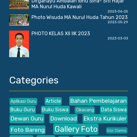
Dirgahayu Ambalan Ibnu Sina- Siti Hajar
MA Nurul Huda Kawali
2023-06-25
Photo Wisuda MA Nurul Huda Tahun 2023
2023-05-29
PHOTO KELAS XII IIK 2023
2023-03-03
Categories
Bahan Pembelajaran
Article
Aplikasi Guru
Buku Guru
Buku Siswa
Data Siswa
Cikacang
Dewan Guru
Download
Ekstra Kurikuler
Gallery Foto
Foto Bareng
Gor Ciamis