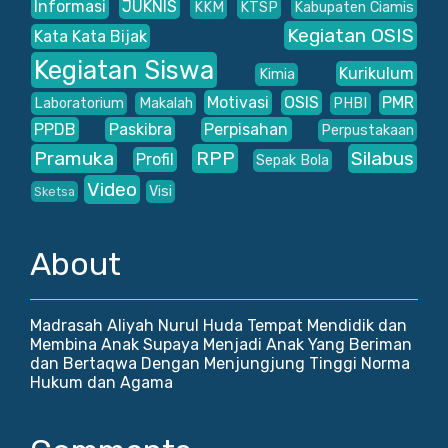
Informasi
JUKNIS
KKM
KTSP
Kabupaten Ciamis
Kegiatan OSIS
Kata Kata Bijak
Kegiatan Siswa
Kurikulum
Kimia
Motivasi
OSIS
PMR
Laboratorium
Makalah
PHBI
PPDB
Paskibra
Perpisahan
Perpustakaan
Pramuka
RPP
Silabus
Profil
Sepak Bola
Video
Visi
Sketsa
About
Madrasah Aliyah Nurul Huda Tempat Mendidik dan
Membina Anak Supaya Menjadi Anak Yang Beriman
dan Bertaqwa Dengan Menjungjung Tinggi Norma
Hukum dan Agama