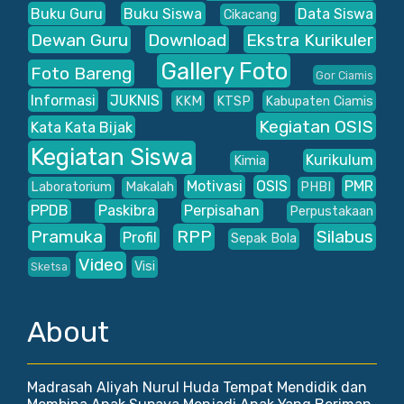
Buku Guru
Buku Siswa
Data Siswa
Cikacang
Dewan Guru
Download
Ekstra Kurikuler
Gallery Foto
Foto Bareng
Gor Ciamis
Informasi
JUKNIS
KKM
KTSP
Kabupaten Ciamis
Kegiatan OSIS
Kata Kata Bijak
Kegiatan Siswa
Kurikulum
Kimia
Motivasi
OSIS
PMR
Laboratorium
Makalah
PHBI
PPDB
Paskibra
Perpisahan
Perpustakaan
Pramuka
RPP
Silabus
Profil
Sepak Bola
Video
Visi
Sketsa
About
Madrasah Aliyah Nurul Huda Tempat Mendidik dan