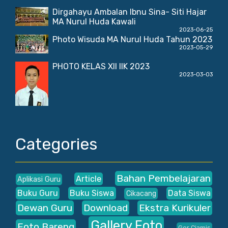
Dirgahayu Ambalan Ibnu Sina- Siti Hajar
MA Nurul Huda Kawali
2023-06-25
Photo Wisuda MA Nurul Huda Tahun 2023
2023-05-29
PHOTO KELAS XII IIK 2023
2023-03-03
Categories
Bahan Pembelajaran
Article
Aplikasi Guru
Buku Guru
Buku Siswa
Data Siswa
Cikacang
Dewan Guru
Download
Ekstra Kurikuler
Gallery Foto
Foto Bareng
Gor Ciamis