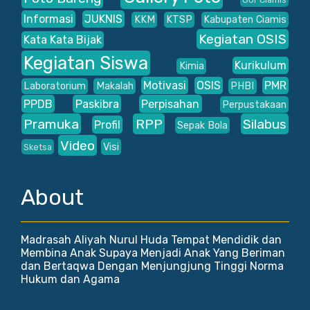
Informasi
JUKNIS
KKM
KTSP
Kabupaten Ciamis
Kegiatan OSIS
Kata Kata Bijak
Kegiatan Siswa
Kurikulum
Kimia
Motivasi
OSIS
PMR
Laboratorium
Makalah
PHBI
PPDB
Paskibra
Perpisahan
Perpustakaan
Pramuka
RPP
Silabus
Profil
Sepak Bola
Video
Visi
Sketsa
About
Madrasah Aliyah Nurul Huda Tempat Mendidik dan
Membina Anak Supaya Menjadi Anak Yang Beriman
dan Bertaqwa Dengan Menjungjung Tinggi Norma
Hukum dan Agama