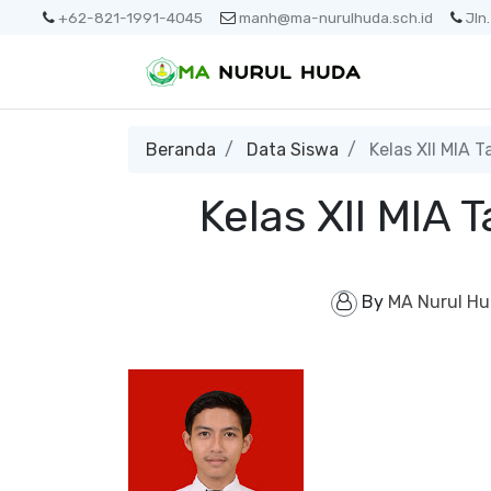
+62-821-1991-4045
manh@ma-nurulhuda.sch.id
Jln
Beranda
Data Siswa
Kelas XII MIA 
Kelas XII MIA
By
MA Nurul H
Galleri Siswa 