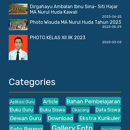
Dirgahayu Ambalan Ibnu Sina- Siti Hajar
MA Nurul Huda Kawali
2023-06-25
Photo Wisuda MA Nurul Huda Tahun 2023
2023-05-29
PHOTO KELAS XII IIK 2023
2023-03-03
Categories
Bahan Pembelajaran
Article
Aplikasi Guru
Buku Guru
Buku Siswa
Data Siswa
Cikacang
Dewan Guru
Download
Ekstra Kurikuler
Gallery Foto
Foto Bareng
Gor Ciamis