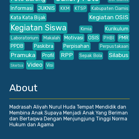
Informasi
JUKNIS
KKM
KTSP
Kabupaten Ciamis
Kegiatan OSIS
Kata Kata Bijak
Kegiatan Siswa
Kurikulum
Kimia
Motivasi
OSIS
PMR
Laboratorium
Makalah
PHBI
PPDB
Paskibra
Perpisahan
Perpustakaan
Pramuka
RPP
Silabus
Profil
Sepak Bola
Video
Visi
Sketsa
About
Madrasah Aliyah Nurul Huda Tempat Mendidik dan
Membina Anak Supaya Menjadi Anak Yang Beriman
dan Bertaqwa Dengan Menjungjung Tinggi Norma
Hukum dan Agama