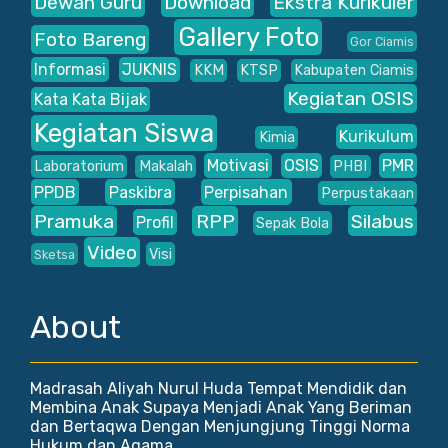
Dewan Guru
Download
Ekstra Kurikuler
Gallery Foto
Foto Bareng
Gor Ciamis
Informasi
JUKNIS
KKM
KTSP
Kabupaten Ciamis
Kegiatan OSIS
Kata Kata Bijak
Kegiatan Siswa
Kurikulum
Kimia
Motivasi
OSIS
PMR
Laboratorium
Makalah
PHBI
PPDB
Paskibra
Perpisahan
Perpustakaan
Pramuka
RPP
Silabus
Profil
Sepak Bola
Video
Visi
Sketsa
About
Madrasah Aliyah Nurul Huda Tempat Mendidik dan
Membina Anak Supaya Menjadi Anak Yang Beriman
dan Bertaqwa Dengan Menjungjung Tinggi Norma
Hukum dan Agama