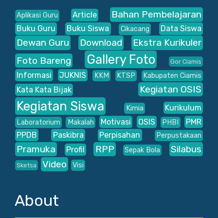
Bahan Pembelajaran
Article
Aplikasi Guru
Buku Guru
Buku Siswa
Data Siswa
Cikacang
Dewan Guru
Download
Ekstra Kurikuler
Gallery Foto
Foto Bareng
Gor Ciamis
Informasi
JUKNIS
KKM
KTSP
Kabupaten Ciamis
Kegiatan OSIS
Kata Kata Bijak
Kegiatan Siswa
Kurikulum
Kimia
Motivasi
OSIS
PMR
Laboratorium
Makalah
PHBI
PPDB
Paskibra
Perpisahan
Perpustakaan
Pramuka
RPP
Silabus
Profil
Sepak Bola
Video
Visi
Sketsa
About