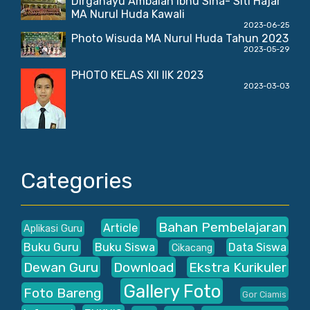
Dirgahayu Ambalan Ibnu Sina- Siti Hajar
MA Nurul Huda Kawali
2023-06-25
Photo Wisuda MA Nurul Huda Tahun 2023
2023-05-29
PHOTO KELAS XII IIK 2023
2023-03-03
Categories
Bahan Pembelajaran
Article
Aplikasi Guru
Buku Guru
Buku Siswa
Data Siswa
Cikacang
Dewan Guru
Download
Ekstra Kurikuler
Gallery Foto
Foto Bareng
Gor Ciamis