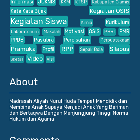
Informasi
JUKNIS
KKM
KTSP
Kabupaten Ciamis
Kegiatan OSIS
Kata Kata Bijak
Kegiatan Siswa
Kurikulum
Kimia
Motivasi
OSIS
PMR
Laboratorium
Makalah
PHBI
PPDB
Paskibra
Perpisahan
Perpustakaan
Pramuka
RPP
Silabus
Profil
Sepak Bola
Video
Visi
Sketsa
About
Madrasah Aliyah Nurul Huda Tempat Mendidik dan
Membina Anak Supaya Menjadi Anak Yang Beriman
dan Bertaqwa Dengan Menjungjung Tinggi Norma
Hukum dan Agama